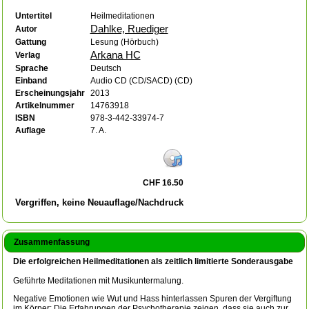
Untertitel
Heilmeditationen
Dahlke, Ruediger
Autor
Gattung
Lesung (Hörbuch)
Arkana HC
Verlag
Sprache
Deutsch
Einband
Audio CD (CD/SACD) (CD)
Erscheinungsjahr
2013
Artikelnummer
14763918
ISBN
978-3-442-33974-7
Auflage
7. A.
CHF 16.50
Vergriffen, keine Neuauflage/Nachdruck
Zusammenfassung
Die erfolgreichen Heilmeditationen als zeitlich limitierte Sonderausgabe
Geführte Meditationen mit Musikuntermalung.
Negative Emotionen wie Wut und Hass hinterlassen Spuren der Vergiftung
im Körper: Die Erfahrungen der Psychotherapie zeigen, dass sie auch zur