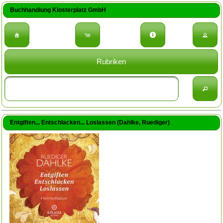
Buchhandlung Klosterplatz GmbH
Rubriken
Entgiften... Entschlacken... Loslassen (Dahlke, Ruediger)