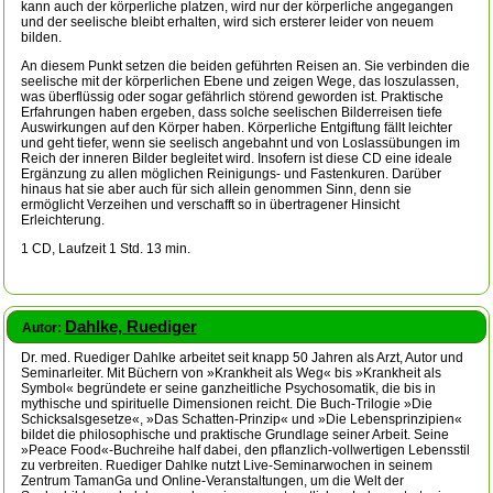
kann auch der körperliche platzen, wird nur der körperliche angegangen
und der seelische bleibt erhalten, wird sich ersterer leider von neuem
bilden.
An diesem Punkt setzen die beiden geführten Reisen an. Sie verbinden die
seelische mit der körperlichen Ebene und zeigen Wege, das loszulassen,
was überflüssig oder sogar gefährlich störend geworden ist. Praktische
Erfahrungen haben ergeben, dass solche seelischen Bilderreisen tiefe
Auswirkungen auf den Körper haben. Körperliche Entgiftung fällt leichter
und geht tiefer, wenn sie seelisch angebahnt und von Loslassübungen im
Reich der inneren Bilder begleitet wird. Insofern ist diese CD eine ideale
Ergänzung zu allen möglichen Reinigungs- und Fastenkuren. Darüber
hinaus hat sie aber auch für sich allein genommen Sinn, denn sie
ermöglicht Verzeihen und verschafft so in übertragener Hinsicht
Erleichterung.
1 CD, Laufzeit 1 Std. 13 min.
Dahlke, Ruediger
Autor:
Dr. med. Ruediger Dahlke arbeitet seit knapp 50 Jahren als Arzt, Autor und
Seminarleiter. Mit Büchern von »Krankheit als Weg« bis »Krankheit als
Symbol« begründete er seine ganzheitliche Psychosomatik, die bis in
mythische und spirituelle Dimensionen reicht. Die Buch-Trilogie »Die
Schicksalsgesetze«, »Das Schatten-Prinzip« und »Die Lebensprinzipien«
bildet die philosophische und praktische Grundlage seiner Arbeit. Seine
»Peace Food«-Buchreihe half dabei, den pflanzlich-vollwertigen Lebensstil
zu verbreiten. Ruediger Dahlke nutzt Live-Seminarwochen in seinem
Zentrum TamanGa und Online-Veranstaltungen, um die Welt der