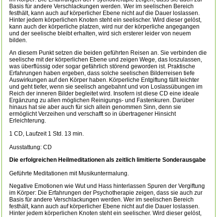
Basis für andere Verschlackungen werden. Wer im seelischen Bereich
festhält, kann auch auf körperlicher Ebene nicht auf die Dauer loslassen.
Hinter jedem körperlichen Knoten steht ein seelischer. Wird dieser gelöst,
kann auch der körperliche platzen, wird nur der körperliche angegangen
und der seelische bleibt erhalten, wird sich ersterer leider von neuem
bilden.
An diesem Punkt setzen die beiden geführten Reisen an. Sie verbinden die
seelische mit der körperlichen Ebene und zeigen Wege, das loszulassen,
was überflüssig oder sogar gefährlich störend geworden ist. Praktische
Erfahrungen haben ergeben, dass solche seelischen Bilderreisen tiefe
Auswirkungen auf den Körper haben. Körperliche Entgiftung fällt leichter
und geht tiefer, wenn sie seelisch angebahnt und von Loslassübungen im
Reich der inneren Bilder begleitet wird. Insofern ist diese CD eine ideale
Ergänzung zu allen möglichen Reinigungs- und Fastenkuren. Darüber
hinaus hat sie aber auch für sich allein genommen Sinn, denn sie
ermöglicht Verzeihen und verschafft so in übertragener Hinsicht
Erleichterung.
1 CD, Laufzeit 1 Std. 13 min.
Ausstattung: CD
Die erfolgreichen Heilmeditationen als zeitlich limitierte Sonderausgabe
Geführte Meditationen mit Musikuntermalung.
Negative Emotionen wie Wut und Hass hinterlassen Spuren der Vergiftung
im Körper: Die Erfahrungen der Psychotherapie zeigen, dass sie auch zur
Basis für andere Verschlackungen werden. Wer im seelischen Bereich
festhält, kann auch auf körperlicher Ebene nicht auf die Dauer loslassen.
Hinter jedem körperlichen Knoten steht ein seelischer. Wird dieser gelöst,