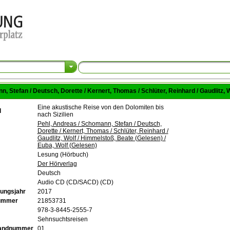
, Stefan / Deutsch, Dorette / Kernert, Thomas / Schlüter, Reinhard / Gaudlitz, 
Eine akustische Reise von den Dolomiten bis
l
nach Sizilien
Pehl, Andreas / Schomann, Stefan / Deutsch,
Dorette / Kernert, Thomas / Schlüter, Reinhard /
Gaudlitz, Wolf / Himmelstoß, Beate (Gelesen) /
Euba, Wolf (Gelesen)
Lesung (Hörbuch)
Der Hörverlag
Deutsch
Audio CD (CD/SACD) (CD)
ungsjahr
2017
nummer
21853731
978-3-8445-2555-7
Sehnsuchtsreisen
andnummer
01