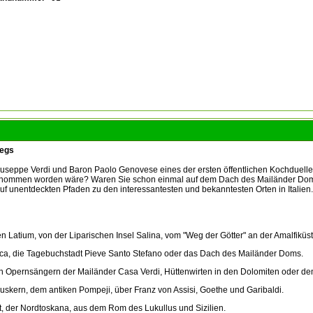
wegs
seppe Verdi und Baron Paolo Genovese eines der ersten öffentlichen Kochduelle b
tgenommen worden wäre? Waren Sie schon einmal auf dem Dach des Mailänder Doms
f unentdeckten Pfaden zu den interessantesten und bekanntesten Orten in Italien. 
n Latium, von der Liparischen Insel Salina, vom "Weg der Götter" an der Amalfik
ca, die Tagebuchstadt Pieve Santo Stefano oder das Dach des Mailänder Doms.
Opernsängern der Mailänder Casa Verdi, Hüttenwirten in den Dolomiten oder dem 
truskern, dem antiken Pompeji, über Franz von Assisi, Goethe und Garibaldi.
, der Nordtoskana, aus dem Rom des Lukullus und Sizilien.