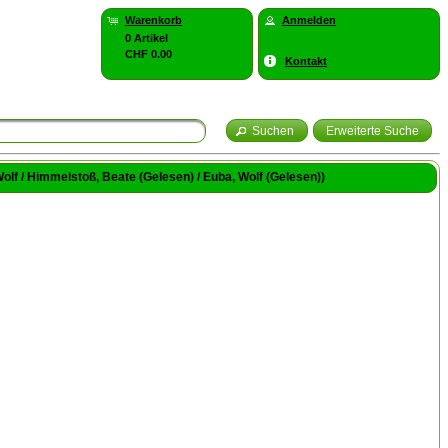
Warenkorb
Anmelden
0 Artikel
CHF 0.00
Kontakt
Suchen
Erweiterte Suche
Wolf / Himmelstoß, Beate (Gelesen) / Euba, Wolf (Gelesen))