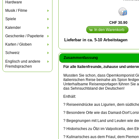
Hardware
Musik / Filme
Spiele
CHF 30.90
Kalender
In den Warenkorb
Geschenke / Papeterie
Lieferbar in ca. 5-10 Arbeitstagen
Karten / Globen
Schweiz
Zusammenfassung
Englisch und andere
Fremdsprachen
Für alle Italienfreunde, zuhause und unter
Wussten Sie schon, dass Opernkomponist Giu
italienischen Reise beinahe als Spion fes
Unterhaltsame Reisereportagen führen Sie au
das Sehnsuchtsland der Deutschen!
Enthält:
? Reiseeindrücke aus Ligurien, dem südliche
? Besondere Orte wie das Damast-Dorf Lorsi
? Begegnungen mit Land und Leuten wie den 
? Historisches zu Ötzi im Valpolicella, den E
? Kulinarisches aus dem Friaul, dem Piemont