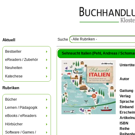
- Alle Rubriken -
Suche
Aktuell
Bestseller
Sehnsucht Italien (Pehl, Andreas / Schomann
eReaders / Zubehör
Untertite
Neuheiten
Katechese
Autor
Rubriken
Gattung
Verlag
Bücher
Sprache
Einband
Lernen / Pädagogik
Erschein
eBooks / eReaders
Artikel
ISBN
Hörbücher
Reihe
Software / Games /
Reihenb