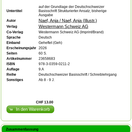
auf der Grundlage der Deutschschweizer
Untertitel
Basisschrift Strukturierter Ansatz, bisherige
Ausgabe
Naef, Anja / Naef, Anja (Illustr.)
Autor
Westermann Schweiz AG
Verlag
Co-Verlag
Westermann Schweiz AG (Imprint/Brand)
Sprache
Deutsch
Einband
Geheftet (Geh)
Erscheinungsjahr
2026
Seiten
60 S.
Artikelnummer
23658683
ISBN
978-3-0359-0211-2
Auflage
9.A
Reihe
Deutschschweizer Basisschrift / Schreiblehrgang
Sonstiges
Ab 8 - 9 J.
CHF 13.00
In den Warenkorb
Zusammenfassung