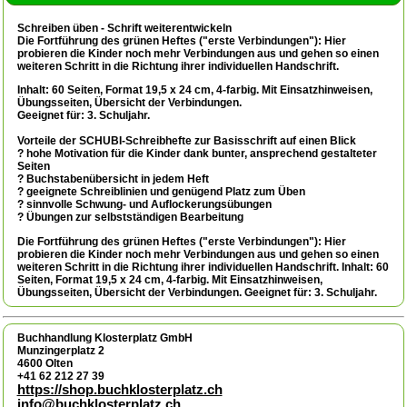
Schreiben üben - Schrift weiterentwickeln
Die Fortführung des grünen Heftes ("erste Verbindungen"): Hier
probieren die Kinder noch mehr Verbindungen aus und gehen so einen
weiteren Schritt in die Richtung ihrer individuellen Handschrift.
Inhalt:
60 Seiten, Format 19,5 x 24 cm, 4-farbig. Mit Einsatzhinweisen,
Übungsseiten, Übersicht der Verbindungen.
Geeignet für:
3. Schuljahr.
Vorteile der SCHUBI-Schreibhefte zur Basisschrift auf einen Blick
? hohe Motivation für die Kinder dank bunter, ansprechend gestalteter
Seiten
? Buchstabenübersicht in jedem Heft
? geeignete Schreiblinien und genügend Platz zum Üben
? sinnvolle Schwung- und Auflockerungsübungen
? Übungen zur selbstständigen Bearbeitung
Die Fortführung des grünen Heftes ("erste Verbindungen"): Hier
probieren die Kinder noch mehr Verbindungen aus und gehen so einen
weiteren Schritt in die Richtung ihrer individuellen Handschrift. Inhalt: 60
Seiten, Format 19,5 x 24 cm, 4-farbig. Mit Einsatzhinweisen,
Übungsseiten, Übersicht der Verbindungen. Geeignet für: 3. Schuljahr.
Buchhandlung Klosterplatz GmbH
Munzingerplatz 2
4600 Olten
+41 62 212 27 39
https://shop.buchklosterplatz.ch
info@buchklosterplatz.ch