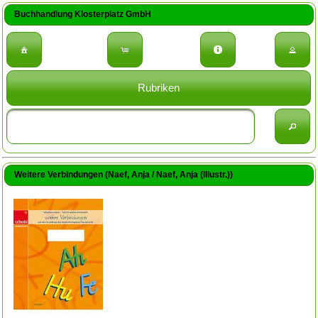
Buchhandlung Klosterplatz GmbH
Rubriken
Weitere Verbindungen (Naef, Anja / Naef, Anja (Illustr.))