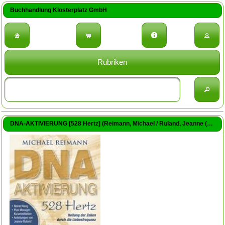
Buchhandlung Klosterplatz GmbH
Rubriken
DNA-AKTIVIERUNG [528 Hertz] (Reimann, Michael / Ruland, Jeanne (Beitr.))