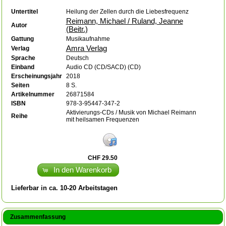
Untertitel
Heilung der Zellen durch die Liebesfrequenz
Reimann, Michael / Ruland, Jeanne
Autor
(Beitr.)
Gattung
Musikaufnahme
Amra Verlag
Verlag
Sprache
Deutsch
Einband
Audio CD (CD/SACD) (CD)
Erscheinungsjahr
2018
Seiten
8 S.
Artikelnummer
26871584
ISBN
978-3-95447-347-2
Aktivierungs-CDs / Musik von Michael Reimann
Reihe
mit heilsamen Frequenzen
CHF 29.50
In den Warenkorb
Lieferbar in ca. 10-20 Arbeitstagen
Zusammenfassung