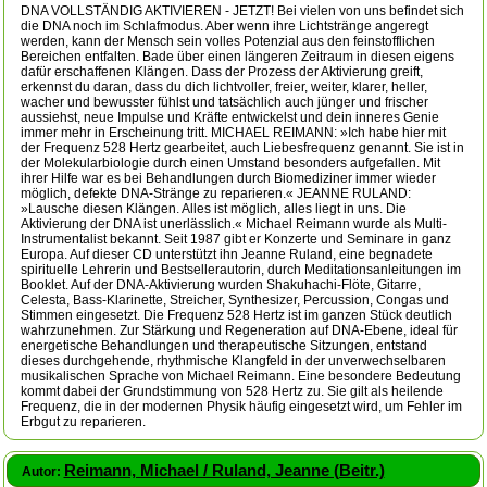
DNA VOLLSTÄNDIG AKTIVIEREN - JETZT! Bei vielen von uns befindet sich
die DNA noch im Schlafmodus. Aber wenn ihre Lichtstränge angeregt
werden, kann der Mensch sein volles Potenzial aus den feinstofflichen
Bereichen entfalten. Bade über einen längeren Zeitraum in diesen eigens
dafür erschaffenen Klängen. Dass der Prozess der Aktivierung greift,
erkennst du daran, dass du dich lichtvoller, freier, weiter, klarer, heller,
wacher und bewusster fühlst und tatsächlich auch jünger und frischer
aussiehst, neue Impulse und Kräfte entwickelst und dein inneres Genie
immer mehr in Erscheinung tritt. MICHAEL REIMANN: »Ich habe hier mit
der Frequenz 528 Hertz gearbeitet, auch Liebesfrequenz genannt. Sie ist in
der Molekularbiologie durch einen Umstand besonders aufgefallen. Mit
ihrer Hilfe war es bei Behandlungen durch Biomediziner immer wieder
möglich, defekte DNA-Stränge zu reparieren.« JEANNE RULAND:
»Lausche diesen Klängen. Alles ist möglich, alles liegt in uns. Die
Aktivierung der DNA ist unerlässlich.« Michael Reimann wurde als Multi-
Instrumentalist bekannt. Seit 1987 gibt er Konzerte und Seminare in ganz
Europa. Auf dieser CD unterstützt ihn Jeanne Ruland, eine begnadete
spirituelle Lehrerin und Bestsellerautorin, durch Meditationsanleitungen im
Booklet. Auf der DNA-Aktivierung wurden Shakuhachi-Flöte, Gitarre,
Celesta, Bass-Klarinette, Streicher, Synthesizer, Percussion, Congas und
Stimmen eingesetzt. Die Frequenz 528 Hertz ist im ganzen Stück deutlich
wahrzunehmen. Zur Stärkung und Regeneration auf DNA-Ebene, ideal für
energetische Behandlungen und therapeutische Sitzungen, entstand
dieses durchgehende, rhythmische Klangfeld in der unverwechselbaren
musikalischen Sprache von Michael Reimann. Eine besondere Bedeutung
kommt dabei der Grundstimmung von 528 Hertz zu. Sie gilt als heilende
Frequenz, die in der modernen Physik häufig eingesetzt wird, um Fehler im
Erbgut zu reparieren.
Reimann, Michael / Ruland, Jeanne (Beitr.)
Autor: