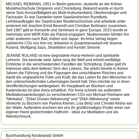
MICHAEL REIMANN, 1951 in Berlin geboren, studierte an der Kölner
Musikhochschule Dirigieren und Chorleitung. Bekannt wurde er durch
seine Solo-Konzerttätigkeit als Multi-Instrumentalist, Obertonsänger und
Fachautor. Er war Darsteller beim Saarländischen Rundfunk,
Lehrbeauftragter der Saarbrücker Musikhochschule und arbeitete unter
anderem mit Joachim-Ernst Berendt und Christian Bollmann zusammen.
Seit 1987 gibt er Konzerte und Seminare in ganz Europa. 2015 wurde er
mehrmals vom WDR Köln als Pianist engagiert. Studienreisen führten ihn
unter anderem nach Bali, Indien und Japan. Im Amra Verlag liegen
zahlreiche CDs von ihm vor, teilweise in Zusammenarbeit mit Jeanne
Ruland, Wolfgang Saus, Shantidevi und Kerstin Simoné.
JEANNE RULAND ist eine begnadete Huna-Heilerin und spirituelle
Lehrerin. Sie bereiste viele Jahre lang die Welt und erhielt vielfältige
Einblicke in die verschiedensten Facetten der Schöpfung. Dabei galt ihr
Interesse stets dem tieferen Sinn des Lebens. Sie erfuhr bereits in frühen
Jahren die Führung und die Fügungen des unsichtbaren Reiches und
damit die unglaubliche Fülle und Kraft, die das Leben für den Menschen in
den unterschiedlichsten Lebenslagen bereit hält. Dies möchte sie in ihren
Veröffentlichungen weitergeben. Ihr Hauptwerk an Büchern und
Kartendecks ist über Amra erhältlich. Für Amra schrieb sie außerdem
Meditationsanleitungen zu verschiedenen CDs von Michael Reimann wie
"Merkaba", "Zirbel Drüsen Aktivierung" und "DNA-Aktivierung" sowie
Vorworte zu Büchern von Pavlina Klemm, Lisa Biritz und Christel Alisha van
der Walle. Außerdem erschien bei uns ihr großformatiges Poster einer von
eigener Hand gezeichneten Hathorin - ideal zur Meditation und als
Wandschmuck.
Buchhandlung Klosterplatz GmbH