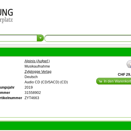
Alpinis (Aufgef.)
Musikaufnahme
Zytglogge Verlag
CHF 29
Deutsch
In den Warenkor
Audio CD (CD/SACD) (CD)
ungsjahr
2019
nummer
31558902
rtikelnummer
ZYT4663