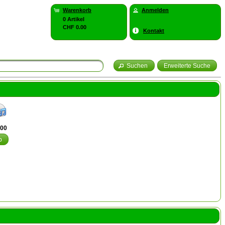
Warenkorb
Anmelden
0 Artikel
CHF 0.00
Kontakt
Suchen
Erweiterte Suche
.00
b