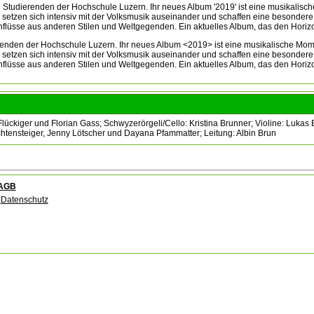
on Studierenden der Hochschule Luzern. Ihr neues Album '2019' ist eine musikali
e setzen sich intensiv mit der Volksmusik auseinander und schaffen eine besondere 
nflüsse aus anderen Stilen und Weltgegenden. Ein aktuelles Album, das den Horizon
renden der Hochschule Luzern. Ihr neues Album <2019> ist eine musikalische Mo
e setzen sich intensiv mit der Volksmusik auseinander und schaffen eine besondere 
nflüsse aus anderen Stilen und Weltgegenden. Ein aktuelles Album, das den Horizon
lückiger und Florian Gass; Schwyzerörgeli/Cello: Kristina Brunner; Violine: Luka
Lichtensteiger, Jenny Lötscher und Dayana Pfammatter; Leitung: Albin Brun
AGB
Datenschutz