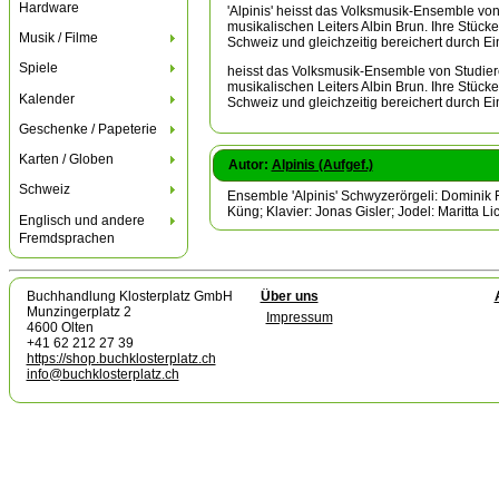
Hardware
'Alpinis' heisst das Volksmusik-Ensemble v
musikalischen Leiters Albin Brun. Ihre Stück
Musik / Filme
Schweiz und gleichzeitig bereichert durch Ei
Spiele
heisst das Volksmusik-Ensemble von Studie
musikalischen Leiters Albin Brun. Ihre Stück
Kalender
Schweiz und gleichzeitig bereichert durch Ei
Geschenke / Papeterie
Karten / Globen
Autor:
Alpinis (Aufgef.)
Schweiz
Ensemble 'Alpinis' Schwyzerörgeli: Dominik F
Küng; Klavier: Jonas Gisler; Jodel: Maritta 
Englisch und andere
Fremdsprachen
Buchhandlung Klosterplatz GmbH
Über uns
Munzingerplatz 2
Impressum
4600 Olten
+41 62 212 27 39
https://shop.buchklosterplatz.ch
info@buchklosterplatz.ch