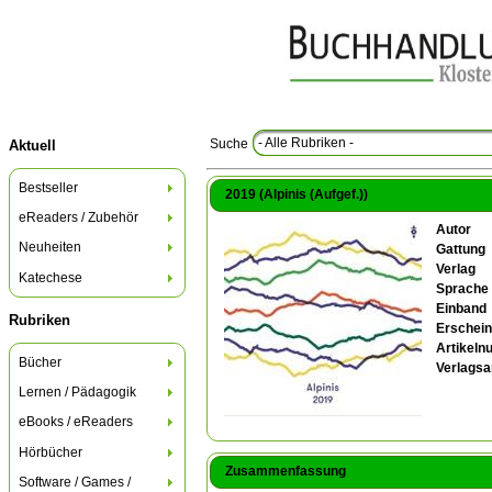
- Alle Rubriken -
Suche
Aktuell
Bestseller
2019 (Alpinis (Aufgef.))
eReaders / Zubehör
Autor
Neuheiten
Gattung
Verlag
Katechese
Sprache
Einband
Rubriken
Erschein
Artikel
Bücher
Verlagsa
Lernen / Pädagogik
eBooks / eReaders
Hörbücher
Zusammenfassung
Software / Games /