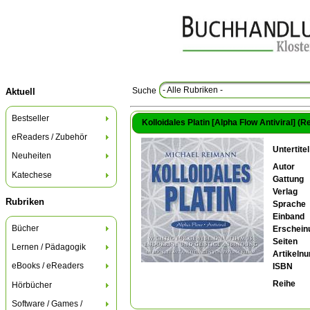
- Alle Rubriken -
Suche
Aktuell
Bestseller
Kolloidales Platin [Alpha Flow Antiviral] (
eReaders / Zubehör
Untertitel
Neuheiten
Autor
Katechese
Gattung
Verlag
Rubriken
Sprache
Einband
Bücher
Erschein
Seiten
Lernen / Pädagogik
Artikeln
eBooks / eReaders
ISBN
Reihe
Hörbücher
Software / Games /