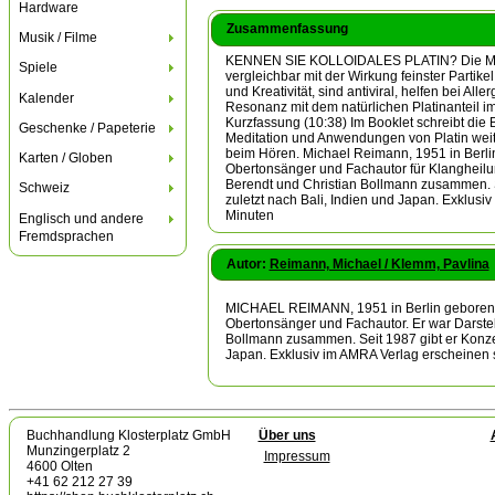
Hardware
Zusammenfassung
Musik / Filme
KENNEN SIE KOLLOIDALES PLATIN? Die Musik a
Spiele
vergleichbar mit der Wirkung feinster Parti
und Kreativität, sind antiviral, helfen bei 
Kalender
Resonanz mit dem natürlichen Platinanteil i
Kurzfassung (10:38) Im Booklet schreibt die 
Geschenke / Papeterie
Meditation und Anwendungen von Platin weite
beim Hören. Michael Reimann, 1951 in Berlin 
Karten / Globen
Obertonsänger und Fachautor für Klangheilu
Berendt und Christian Bollmann zusammen. S
Schweiz
zuletzt nach Bali, Indien und Japan. Exklu
Minuten
Englisch und andere
Fremdsprachen
Autor:
Reimann, Michael / Klemm, Pavlina
MICHAEL REIMANN, 1951 in Berlin geboren, st
Obertonsänger und Fachautor. Er war Darste
Bollmann zusammen. Seit 1987 gibt er Konze
Japan. Exklusiv im AMRA Verlag erscheinen 
Buchhandlung Klosterplatz GmbH
Über uns
Munzingerplatz 2
Impressum
4600 Olten
+41 62 212 27 39