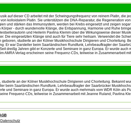
uf dieser CD arbeitet mit der Schwingungsfrequenz von reinem Platin, die jede 
kel von kolloidalem Platin. Sie unterstützen die DNA-Reparatur, die Regeneration 
Allergien und stärken das Immunsystem, werden bei Krebs eingesetzt und zeigen so
m Körper - durch wundervolle Klänge, die Entspannung, Harmonie und Ruhe bringe
Bestsellerautorin und Heilerin Pavlina Klemm über die Wirkungsweise dieser Musik
r. Die eingesetzten Klänge sind auch für Tiere sehr heilsam. Verwendet die Schw
geboren, studierte an der Kölner Musikhochschule Dirigieren und Chorleitung. Beka
ng. Er war Darsteller beim Saarländischen Rundfunk, Lehrbeauftragter der Saarbr
eit dreißg Jahren gibt er Konzerte und Seminare in ganz Europa. Er wurde auch m
siv im AMRA Verlag erscheinen seine Frequenz-CDs, teilweise in Zusammenarbeit m
udierte an der Kölner Musikhochschule Dirigieren und Chorleitung. Bekannt wurde 
ller beim Saarländischen Rundfunk, Lehrbeauftragter der Saarbrücker Musikhochsc
rte und Seminare in ganz Europa. Er wurde auch mehrmals vom WDR Köln als Pianis
seine Frequenz-CDs, teilweise in Zusammenarbeit mit Jeanne Ruland, Pavlina Kl
AGB
Datenschutz