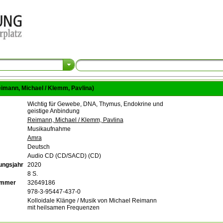
Reimann, Michael / Klemm, Pavlina)
Wichtig für Gewebe, DNA, Thymus, Endokrine und
geistige Anbindung
Reimann, Michael / Klemm, Pavlina
Musikaufnahme
Amra
Deutsch
Audio CD (CD/SACD) (CD)
ungsjahr
2020
8 S.
ummer
32649186
978-3-95447-437-0
Kolloidale Klänge / Musik von Michael Reimann
mit heilsamen Frequenzen