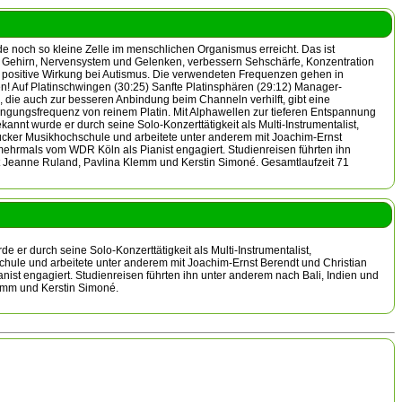
noch so kleine Zelle im menschlichen Organismus erreicht. Das ist
von Gehirn, Nervensystem und Gelenken, verbessern Sehschärfe, Konzentration
gar positive Wirkung bei Autismus. Die verwendeten Frequenzen gehen in
n! Auf Platinschwingen (30:25) Sanfte Platinsphären (29:12) Manager-
, die auch zur besseren Anbindung beim Channeln verhilft, gibt eine
ingungsfrequenz von reinem Platin. Mit Alphawellen zur tieferen Entspannung
nnt wurde er durch seine Solo-Konzerttätigkeit als Multi-Instrumentalist,
ücker Musikhochschule und arbeitete unter anderem mit Joachim-Ernst
ehrmals vom WDR Köln als Pianist engagiert. Studienreisen führten ihn
it Jeanne Ruland, Pavlina Klemm und Kerstin Simoné. Gesamtlaufzeit 71
er durch seine Solo-Konzerttätigkeit als Multi-Instrumentalist,
hule und arbeitete unter anderem mit Joachim-Ernst Berendt und Christian
t engagiert. Studienreisen führten ihn unter anderem nach Bali, Indien und
emm und Kerstin Simoné.