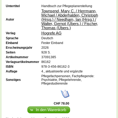
Untertitel
Handbuch zur Pflegeplanerstellung
Townsend, Mary C. / Herrmann,
Michael / Abderhalden, Christoph
(Hrsg.) / Needham, Ian (Hrsg.) /
Autor
Walter, Gernot (Übers.) / Fischer,
Thomas (Übers.)
Hogrefe AG
Verlag
Sprache
Deutsch
Einband
Fester Einband
Erscheinungsjahr
2026
Seiten
928 S.
Artikelnummer
37091385
Verlagsartikelnummer
86162
ISBN
978-3-456-86162-3
Auflage
4., aktualisierte und ergänzte
Pflegefachpersonen, Fachpflegende:
Sonstiges
Psychiatrie, Pflegelehrende,
Pflegestudierende
CHF 78.00
In den Warenkorb