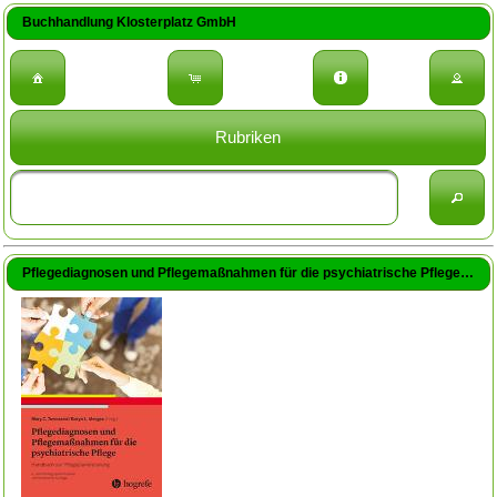
Buchhandlung Klosterplatz GmbH
Rubriken
Pflegediagnosen und Pflegemaßnahmen für die psychiatrische Pflege (Townsend, Mary C. / Herrmann, Michael / Abderhalden, Christoph (Hrsg.) / Needham, Ian (Hrsg.) / Walter, Gernot (Übers.) / Fischer, Thomas (Übers.))