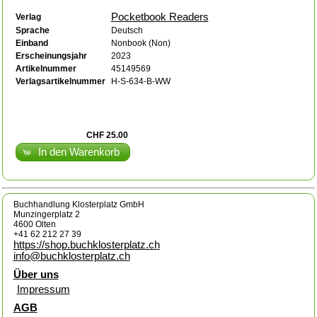
Pocketbook Readers
Verlag
Sprache
Deutsch
Einband
Nonbook (Non)
Erscheinungsjahr
2023
Artikelnummer
45149569
Verlagsartikelnummer
H-S-634-B-WW
CHF 25.00
In den Warenkorb
Buchhandlung Klosterplatz GmbH
Munzingerplatz 2
4600 Olten
+41 62 212 27 39
https://shop.buchklosterplatz.ch
info@buchklosterplatz.ch
Über uns
Impressum
AGB