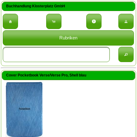
Buchhandlung Klosterplatz GmbH
Rubriken
Cover Pocketbook Verse/Verse Pro, Shell blau