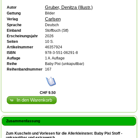
Gruber, Denitza (Illustr.)
Autor
Gattung
Bilder
Carlsen
Verlag
Sprache
Deutsch
Einband
Stoffbuch (Stf)
Erscheinungsjahr
2026
Seiten
10 S.
Artikelnummer
46357924
ISBN
978-3-551-06291-8
Auflage
1 A. Auflage
Reihe
Baby Pixi (unkaputtbar)
Reihenbandnummer
167
CHF 9.50
In den Warenkorb
Zusammenfassung
Zum Kuscheln und Vorlesen für die Allerkleinsten: Baby Pixi Stoff -
unkaputtbar und extraweich