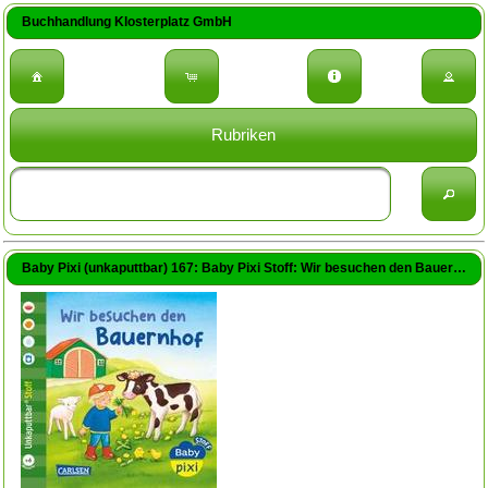
Buchhandlung Klosterplatz GmbH
Rubriken
Baby Pixi (unkaputtbar) 167: Baby Pixi Stoff: Wir besuchen den Bauernhof (Gruber, Denitza (Illustr.))