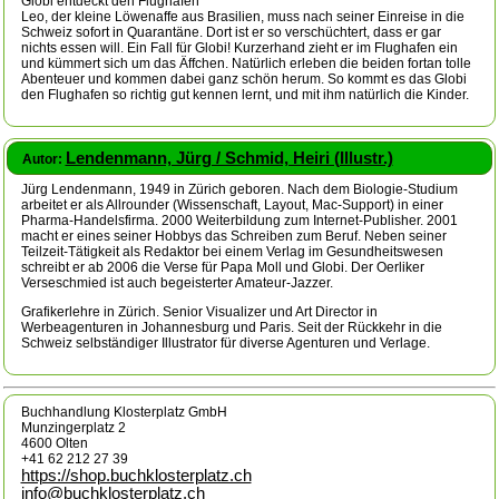
Globi entdeckt den Flughafen
Leo, der kleine Löwenaffe aus Brasilien, muss nach seiner Einreise in die
Schweiz sofort in Quarantäne. Dort ist er so verschüchtert, dass er gar
nichts essen will. Ein Fall für Globi! Kurzerhand zieht er im Flughafen ein
und kümmert sich um das Äffchen. Natürlich erleben die beiden fortan tolle
Abenteuer und kommen dabei ganz schön herum. So kommt es das Globi
den Flughafen so richtig gut kennen lernt, und mit ihm natürlich die Kinder.
Lendenmann, Jürg / Schmid, Heiri (Illustr.)
Autor:
Jürg Lendenmann, 1949 in Zürich geboren. Nach dem Biologie-Studium
arbeitet er als Allrounder (Wissenschaft, Layout, Mac-Support) in einer
Pharma-Handelsfirma. 2000 Weiterbildung zum Internet-Publisher. 2001
macht er eines seiner Hobbys das Schreiben zum Beruf. Neben seiner
Teilzeit-Tätigkeit als Redaktor bei einem Verlag im Gesundheitswesen
schreibt er ab 2006 die Verse für Papa Moll und Globi. Der Oerliker
Verseschmied ist auch begeisterter Amateur-Jazzer.
Grafikerlehre in Zürich. Senior Visualizer und Art Director in
Werbeagenturen in Johannesburg und Paris. Seit der Rückkehr in die
Schweiz selbständiger Illustrator für diverse Agenturen und Verlage.
Buchhandlung Klosterplatz GmbH
Munzingerplatz 2
4600 Olten
+41 62 212 27 39
https://shop.buchklosterplatz.ch
info@buchklosterplatz.ch