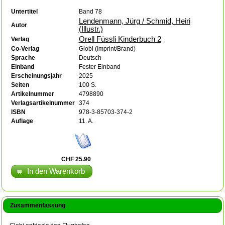
Untertitel
Band 78
Lendenmann, Jürg / Schmid, Heiri
Autor
(Illustr.)
Orell Füssli Kinderbuch 2
Verlag
Co-Verlag
Globi (Imprint/Brand)
Sprache
Deutsch
Einband
Fester Einband
Erscheinungsjahr
2025
Seiten
100 S.
Artikelnummer
4798890
Verlagsartikelnummer
374
ISBN
978-3-85703-374-2
Auflage
11. A.
CHF 25.90
In den Warenkorb
Zusammenfassung