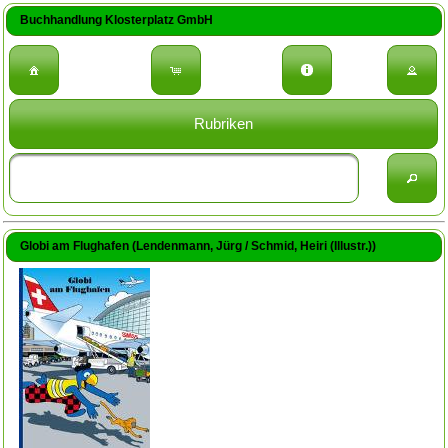
Buchhandlung Klosterplatz GmbH
Rubriken
Globi am Flughafen (Lendenmann, Jürg / Schmid, Heiri (Illustr.))