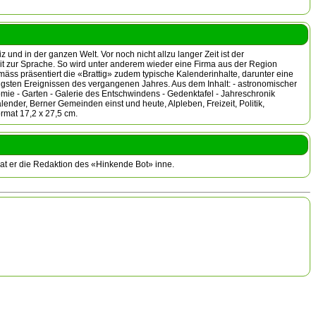
und in der ganzen Welt. Vor noch nicht allzu langer Zeit ist der
eit zur Sprache. So wird unter anderem wieder eine Firma aus der Region
mäss präsentiert die «Brattig» zudem typische Kalenderinhalte, darunter eine
tigsten Ereignissen des vergangenen Jahres. Aus dem Inhalt: - astronomischer
nomie - Garten - Galerie des Entschwindens - Gedenktafel - Jahreschronik
nder, Berner Gemeinden einst und heute, Alpleben, Freizeit, Politik,
ormat 17,2 x 27,5 cm.
hat er die Redaktion des «Hinkende Bot» inne.