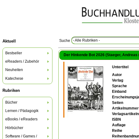
- Alle Rubriken -
Suche
Aktuell
Bestseller
Der Hinkende Bot 2026 (Staeger, Andreas (
eReaders / Zubehör
Untertitel
Neuheiten
Autor
Katechese
Verlag
Sprache
Rubriken
Einband
Erscheinungsj
Bücher
Seiten
Artikelnummer
Lernen / Pädagogik
Verlagsartike
eBooks / eReaders
ISBN
Auflage
Hörbücher
Reihe
Software / Games /
Reihenbandnu