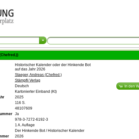
Chefred.))
Historischer Kalender oder der Hinkende Bot
auf das Jahr 2026
Staeger, Andreas (Chefred.)
Stämpfli Verlag
Deutsch
In den 
Kartonierter Einband (Kt)
ahr
2025
116 S.
48107609
lnummer
Ja
978-3-7272-6192-3
1 A. Auflage
Der Hinkende Bot / Historischer Kalender
mmer
2026