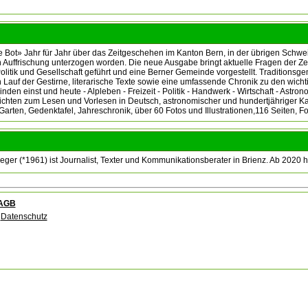
 Bot» Jahr für Jahr über das Zeitgeschehen im Kanton Bern, in der übrigen Schweiz 
en Auffrischung unterzogen worden. Die neue Ausgabe bringt aktuelle Fragen der Z
olitik und Gesellschaft geführt und eine Berner Gemeinde vorgestellt. Traditionsge
n Lauf der Gestirne, literarische Texte sowie eine umfassende Chronik zu den wich
den einst und heute - Alpleben - Freizeit - Politik - Handwerk - Wirtschaft - Astro
ichten zum Lesen und Vorlesen in Deutsch, astronomischer und hundertjähriger Kale
Garten, Gedenktafel, Jahreschronik, über 60 Fotos und Illustrationen,116 Seiten, F
ger (*1961) ist Journalist, Texter und Kommunikationsberater in Brienz. Ab 2020 
AGB
Datenschutz