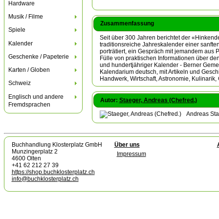
Hardware
Musik / Filme
Zusammenfassung
Spiele
Seit über 300 Jahren berichtet der «Hinkende
Kalender
traditionsreiche Jahreskalender einer sanft
porträtiert, ein Gespräch mit jemandem aus P
Geschenke / Papeterie
Fülle von praktischen Informationen über de
und hundertjähriger Kalender - Berner Gemein
Karten / Globen
Kalendarium deutsch, mit Artikeln und Gesch
Handwerk, Wirtschaft, Astronomie, Kulinarik, 
Schweiz
Englisch und andere
Autor:
Staeger, Andreas (Chefred.)
Fremdsprachen
Andreas Stae
Buchhandlung Klosterplatz GmbH
Über uns
Munzingerplatz 2
Impressum
4600 Olten
+41 62 212 27 39
https://shop.buchklosterplatz.ch
info@buchklosterplatz.ch