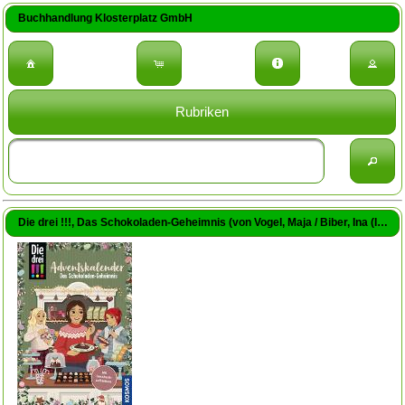
Buchhandlung Klosterplatz GmbH
Rubriken
Die drei !!!, Das Schokoladen-Geheimnis (von Vogel, Maja / Biber, Ina (Illustr.) / Misselwitz, Franziska (Illustr.))