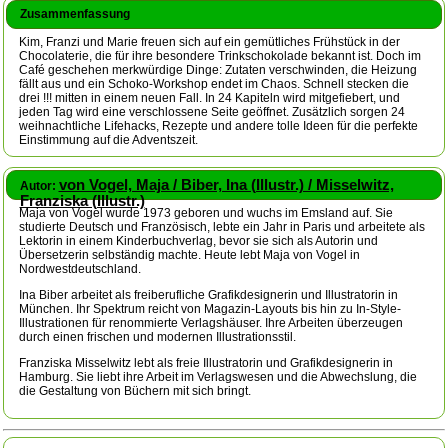
Zusammenfassung
Kim, Franzi und Marie freuen sich auf ein gemütliches Frühstück in der
Chocolaterie, die für ihre besondere Trinkschokolade bekannt ist. Doch im
Café geschehen merkwürdige Dinge: Zutaten verschwinden, die Heizung
fällt aus und ein Schoko-Workshop endet im Chaos. Schnell stecken die
drei !!! mitten in einem neuen Fall. In 24 Kapiteln wird mitgefiebert, und
jeden Tag wird eine verschlossene Seite geöffnet. Zusätzlich sorgen 24
weihnachtliche Lifehacks, Rezepte und andere tolle Ideen für die perfekte
Einstimmung auf die Adventszeit.
von Vogel, Maja / Biber, Ina (Illustr.) / Misselwitz,
Autor:
Franziska (Illustr.)
Maja von Vogel wurde 1973 geboren und wuchs im Emsland auf. Sie
studierte Deutsch und Französisch, lebte ein Jahr in Paris und arbeitete als
Lektorin in einem Kinderbuchverlag, bevor sie sich als Autorin und
Übersetzerin selbständig machte. Heute lebt Maja von Vogel in
Nordwestdeutschland.
Ina Biber arbeitet als freiberufliche Grafikdesignerin und Illustratorin in
München. Ihr Spektrum reicht von Magazin-Layouts bis hin zu In-Style-
Illustrationen für renommierte Verlagshäuser. Ihre Arbeiten überzeugen
durch einen frischen und modernen Illustrationsstil.
Franziska Misselwitz lebt als freie Illustratorin und Grafikdesignerin in
Hamburg. Sie liebt ihre Arbeit im Verlagswesen und die Abwechslung, die
die Gestaltung von Büchern mit sich bringt.