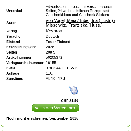
Adventskalenderbuch mit verschlossenen
Untertitel
Seiten, 24 weihnachtlichen Rezept- und
Geschenkideen und Geschenk-Stickern
von Vogel, Maja / Biber, Ina (Illustr.) /
Autor
Misselwitz, Franziska (Illustr.)
Kosmos
Verlag
Sprache
Deutsch
Einband
Fester Einband
Erscheinungsjahr
2026
Seiten
208 S.
Artikelnummer
50205372
Verlagsartikelnummer
18155
ISBN
978-3-440-18155-3
Auflage
1. A.
Sonstiges
Ab 10 - 12 J.
CHF 21.50
In den Warenkorb
Noch nicht erschienen, September 2026