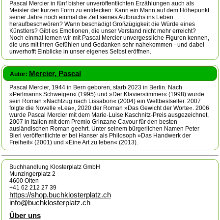
Pascal Mercier in fünf bisher unveröffentlichten Erzählungen auch als
Meister der kurzen Form zu entdecken: Kann ein Mann auf dem Höhepunkt
seiner Jahre noch einmal die Zeit seines Aufbruchs ins Leben
heraufbeschwören? Wann beschädigt Großzügigkeit die Würde eines
Künstlers? Gibt es Emotionen, die unser Verstand nicht mehr erreicht?
Noch einmal lernen wir mit Pascal Mercier unvergessliche Figuren kennen,
die uns mit ihren Gefühlen und Gedanken sehr nahekommen - und dabei
unverhofft Einblicke in unser eigenes Selbst eröffnen.
Mercier, Pascal
Autor:
Pascal Mercier, 1944 in Bern geboren, starb 2023 in Berlin. Nach
»Perlmanns Schweigen« (1995) und »Der Klavierstimmer« (1998) wurde
sein Roman »Nachtzug nach Lissabon« (2004) ein Weltbestseller. 2007
folgte die Novelle »Lea«, 2020 der Roman »Das Gewicht der Worte«. 2006
wurde Pascal Mercier mit dem Marie-Luise Kaschnitz-Preis ausgezeichnet,
2007 in Italien mit dem Premio Grinzane Cavour für den besten
ausländischen Roman geehrt. Unter seinem bürgerlichen Namen Peter
Bieri veröffentlichte er bei Hanser als Philosoph »Das Handwerk der
Freiheit« (2001) und »Eine Art zu leben« (2013).
Buchhandlung Klosterplatz GmbH
Munzingerplatz 2
4600 Olten
+41 62 212 27 39
https://shop.buchklosterplatz.ch
info@buchklosterplatz.ch
Über uns