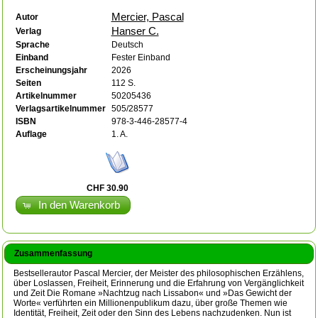
Mercier, Pascal
Autor
Hanser C.
Verlag
Sprache
Deutsch
Einband
Fester Einband
Erscheinungsjahr
2026
Seiten
112 S.
Artikelnummer
50205436
Verlagsartikelnummer
505/28577
ISBN
978-3-446-28577-4
Auflage
1. A.
CHF 30.90
In den Warenkorb
Zusammenfassung
Bestsellerautor Pascal Mercier, der Meister des philosophischen Erzählens,
über Loslassen, Freiheit, Erinnerung und die Erfahrung von Vergänglichkeit
und Zeit Die Romane »Nachtzug nach Lissabon« und »Das Gewicht der
Worte« verführten ein Millionenpublikum dazu, über große Themen wie
Identität, Freiheit, Zeit oder den Sinn des Lebens nachzudenken. Nun ist