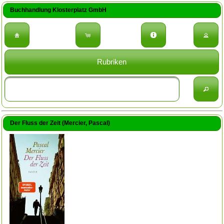
Buchhandlung Klosterplatz GmbH
Rubriken
Der Fluss der Zeit (Mercier, Pascal)