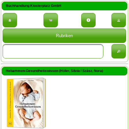
Buchhandlung Klosterplatz GmbH
Rubriken
Hebammen-Gesundheitswissen (Höfer, Silvia / Szász, Nora)