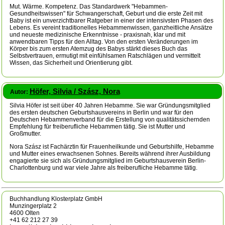
Mut. Wärme. Kompetenz. Das Standardwerk "Hebammen-
Gesundheitswissen" für Schwangerschaft, Geburt und die erste Zeit mit
Baby ist ein unverzichtbarer Ratgeber in einer der intensivsten Phasen des
Lebens. Es vereint traditionelles Hebammenwissen, ganzheitliche Ansätze
und neueste medizinische Erkenntnisse - praxisnah, klar und mit
anwendbaren Tipps für den Alltag. Von den ersten Veränderungen im
Körper bis zum ersten Atemzug des Babys stärkt dieses Buch das
Selbstvertrauen, ermutigt mit einfühlsamen Ratschlägen und vermittelt
Wissen, das Sicherheit und Orientierung gibt.
Höfer, Silvia / Szász, Nora
Autor:
Silvia Höfer ist seit über 40 Jahren Hebamme. Sie war Gründungsmitglied
des ersten deutschen Geburtshausvereins in Berlin und war für den
Deutschen Hebammenverband für die Erstellung von qualitätssichernden
Empfehlung für freiberufliche Hebammen tätig. Sie ist Mutter und
Großmutter.
Nora Szász ist Fachärztin für Frauenheilkunde und Geburtshilfe, Hebamme
und Mutter eines erwachsenen Sohnes. Bereits während ihrer Ausbildung
engagierte sie sich als Gründungsmitglied im Geburtshausverein Berlin-
Charlottenburg und war viele Jahre als freiberufliche Hebamme tätig.
Buchhandlung Klosterplatz GmbH
Munzingerplatz 2
4600 Olten
+41 62 212 27 39