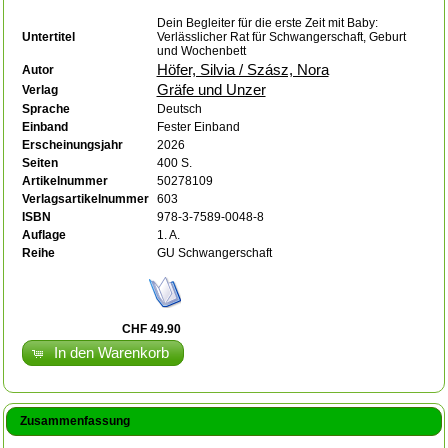
Dein Begleiter für die erste Zeit mit Baby:
Untertitel
Verlässlicher Rat für Schwangerschaft, Geburt
und Wochenbett
Höfer, Silvia / Szász, Nora
Autor
Gräfe und Unzer
Verlag
Sprache
Deutsch
Einband
Fester Einband
Erscheinungsjahr
2026
Seiten
400 S.
Artikelnummer
50278109
Verlagsartikelnummer
603
ISBN
978-3-7589-0048-8
Auflage
1. A.
Reihe
GU Schwangerschaft
CHF 49.90
In den Warenkorb
Zusammenfassung