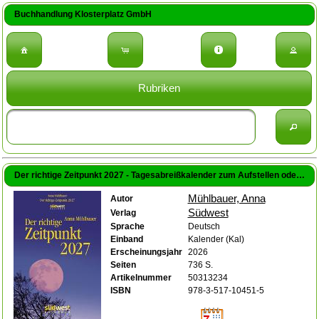
Buchhandlung Klosterplatz GmbH
Rubriken
Der richtige Zeitpunkt 2027 - Tagesabreißkalender zum Aufstellen oder Aufhängen (Mühlbauer, Anna)
Mühlbauer, Anna
Autor
Südwest
Verlag
Sprache
Deutsch
Einband
Kalender (Kal)
Erscheinungsjahr
2026
Seiten
736 S.
Artikelnummer
50313234
ISBN
978-3-517-10451-5