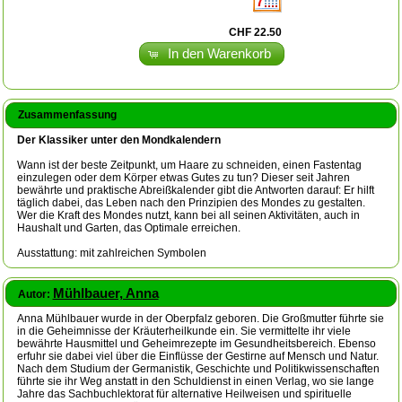
CHF 22.50
In den Warenkorb
Zusammenfassung
Der Klassiker unter den Mondkalendern
Wann ist der beste Zeitpunkt, um Haare zu schneiden, einen Fastentag
einzulegen oder dem Körper etwas Gutes zu tun? Dieser seit Jahren
bewährte und praktische Abreißkalender gibt die Antworten darauf: Er hilft
täglich dabei, das Leben nach den Prinzipien des Mondes zu gestalten.
Wer die Kraft des Mondes nutzt, kann bei all seinen Aktivitäten, auch in
Haushalt und Garten, das Optimale erreichen.
Ausstattung: mit zahlreichen Symbolen
Mühlbauer, Anna
Autor:
Anna Mühlbauer wurde in der Oberpfalz geboren. Die Großmutter führte sie
in die Geheimnisse der Kräuterheilkunde ein. Sie vermittelte ihr viele
bewährte Hausmittel und Geheimrezepte im Gesundheitsbereich. Ebenso
erfuhr sie dabei viel über die Einflüsse der Gestirne auf Mensch und Natur.
Nach dem Studium der Germanistik, Geschichte und Politikwissenschaften
führte sie ihr Weg anstatt in den Schuldienst in einen Verlag, wo sie lange
Jahre das Sachbuchlektorat für alternative Heilweisen und spirituelle