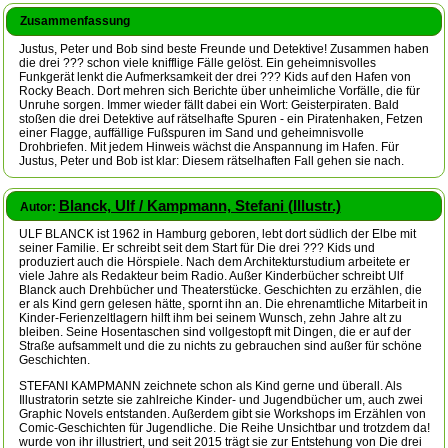
Zusammenfassung
Justus, Peter und Bob sind beste Freunde und Detektive! Zusammen haben
die drei ??? schon viele knifflige Fälle gelöst. Ein geheimnisvolles
Funkgerät lenkt die Aufmerksamkeit der drei ??? Kids auf den Hafen von
Rocky Beach. Dort mehren sich Berichte über unheimliche Vorfälle, die für
Unruhe sorgen. Immer wieder fällt dabei ein Wort: Geisterpiraten. Bald
stoßen die drei Detektive auf rätselhafte Spuren - ein Piratenhaken, Fetzen
einer Flagge, auffällige Fußspuren im Sand und geheimnisvolle
Drohbriefen. Mit jedem Hinweis wächst die Anspannung im Hafen. Für
Justus, Peter und Bob ist klar: Diesem rätselhaften Fall gehen sie nach.
Blanck, Ulf / Kampmann, Stefani (Illustr.)
Autor:
ULF BLANCK ist 1962 in Hamburg geboren, lebt dort südlich der Elbe mit
seiner Familie. Er schreibt seit dem Start für Die drei ??? Kids und
produziert auch die Hörspiele. Nach dem Architekturstudium arbeitete er
viele Jahre als Redakteur beim Radio. Außer Kinderbücher schreibt Ulf
Blanck auch Drehbücher und Theaterstücke. Geschichten zu erzählen, die
er als Kind gern gelesen hätte, spornt ihn an. Die ehrenamtliche Mitarbeit in
Kinder-Ferienzeltlagern hilft ihm bei seinem Wunsch, zehn Jahre alt zu
bleiben. Seine Hosentaschen sind vollgestopft mit Dingen, die er auf der
Straße aufsammelt und die zu nichts zu gebrauchen sind außer für schöne
Geschichten.
STEFANI KAMPMANN zeichnete schon als Kind gerne und überall. Als
Illustratorin setzte sie zahlreiche Kinder- und Jugendbücher um, auch zwei
Graphic Novels entstanden. Außerdem gibt sie Workshops im Erzählen von
Comic-Geschichten für Jugendliche. Die Reihe Unsichtbar und trotzdem da!
wurde von ihr illustriert, und seit 2015 trägt sie zur Entstehung von Die drei