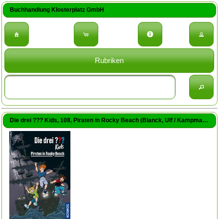
Buchhandlung Klosterplatz GmbH
Rubriken
Die drei ??? Kids, 108, Piraten in Rocky Beach (Blanck, Ulf / Kampmann, Stefani (Illustr.))