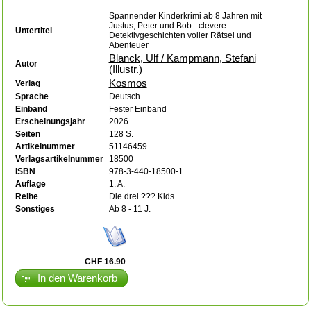
Spannender Kinderkrimi ab 8 Jahren mit
Justus, Peter und Bob - clevere
Untertitel
Detektivgeschichten voller Rätsel und
Abenteuer
Blanck, Ulf / Kampmann, Stefani
Autor
(Illustr.)
Kosmos
Verlag
Sprache
Deutsch
Einband
Fester Einband
Erscheinungsjahr
2026
Seiten
128 S.
Artikelnummer
51146459
Verlagsartikelnummer
18500
ISBN
978-3-440-18500-1
Auflage
1. A.
Reihe
Die drei ??? Kids
Sonstiges
Ab 8 - 11 J.
CHF 16.90
In den Warenkorb