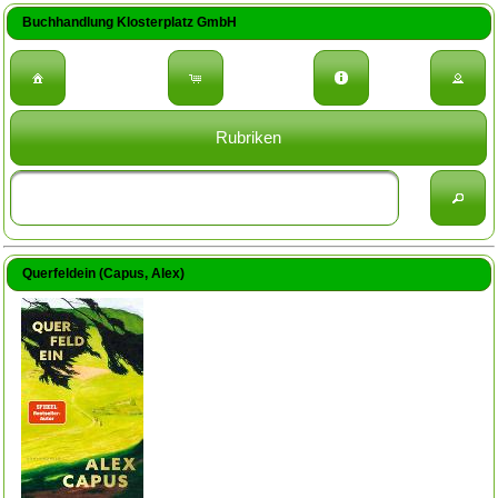
Buchhandlung Klosterplatz GmbH
Rubriken
Querfeldein (Capus, Alex)