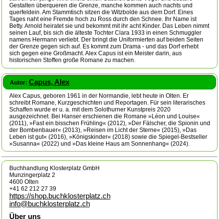
Gestalten überqueren die Grenze, manche kommen auch nachts und
querfeldein. Am Stammtisch sitzen die Witzbolde aus dem Dorf. Eines
Tages naht eine Fremde hoch zu Ross durch den Schnee. Ihr Name ist
Betty. Arnold heiratet sie und bekommt mit ihr acht Kinder. Das Leben nimmt
seinen Lauf, bis sich die älteste Tochter Clara 1933 in einen Schmuggler
namens Hermann verliebt. Der bringt die Uniformierten auf beiden Seiten
der Grenze gegen sich auf. Es kommt zum Drama - und das Dorf erhebt
sich gegen eine Großmacht. Alex Capus ist ein Meister darin, aus
historischen Stoffen große Romane zu machen.
Capus, Alex
Autor:
Alex Capus, geboren 1961 in der Normandie, lebt heute in Olten. Er
schreibt Romane, Kurzgeschichten und Reportagen. Für sein literarisches
Schaffen wurde er u. a. mit dem Solothurner Kunstpreis 2020
ausgezeichnet. Bei Hanser erschienen die Romane »Léon und Louise«
(2011), »Fast ein bisschen Frühling« (2012), »Der Fälscher, die Spionin und
der Bombenbauer« (2013), »Reisen im Licht der Sterne« (2015), »Das
Leben ist gut« (2016), »Königskinder« (2018) sowie die Spiegel-Bestseller
»Susanna« (2022) und »Das kleine Haus am Sonnenhang« (2024).
Buchhandlung Klosterplatz GmbH
Munzingerplatz 2
4600 Olten
+41 62 212 27 39
https://shop.buchklosterplatz.ch
info@buchklosterplatz.ch
Über uns