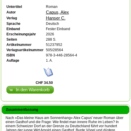
Untertitel
Roman
Capus, Alex
Autor
Hanser C.
Verlag
Sprache
Deutsch
Einband
Fester Einband
Erscheinungsjahr
2026
Seiten
288 S.
Artikelnummer
51237952
Verlagsartikelnummer
505/28564
ISBN
978-3-446-28564-4
Auflage
1. A.
CHF 34.50
In den Warenkorb
Zusammenfassung
Nach »Das kleine Haus am Sonnenhang« Alex Capus' neuer Roman über
einen Gasthof und die Frage: Wie findet man innere Ruhe im Leben? In
einem Schweizer Dorf an der Grenze zu Deutschland führt vor hundert
Jahren der junge Wirt Arnold einen Gasthof. Bunte Vögel und düstere