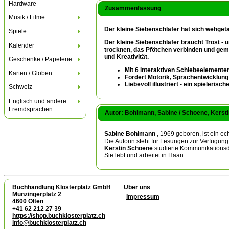
Hardware
Zusammenfassung
Musik / Filme
Der kleine Siebenschläfer hat sich wehge
Spiele
Der kleine Siebenschläfer braucht Trost - u
Kalender
trocknen, das Pfötchen verbinden und gem
und Kreativität.
Geschenke / Papeterie
Mit 6 interaktiven Schiebeelement
Karten / Globen
Fördert Motorik, Sprachentwicklung 
Liebevoll illustriert - ein spieleris
Schweiz
Englisch und andere
Fremdsprachen
Autor:
Bohlmann, Sabine / Schoene, Kerstin 
Sabine Bohlmann
, 1969 geboren, ist ein ec
Die Autorin steht für Lesungen zur Verfügung
Kerstin Schoene
studierte Kommunikationsdes
Sie lebt und arbeitet in Haan.
Buchhandlung Klosterplatz GmbH
Über uns
Munzingerplatz 2
Impressum
4600 Olten
+41 62 212 27 39
https://shop.buchklosterplatz.ch
info@buchklosterplatz.ch