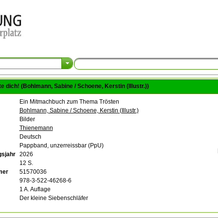
 dich! (Bohlmann, Sabine / Schoene, Kerstin (Illustr.))
Ein Mitmachbuch zum Thema Trösten
Bohlmann, Sabine / Schoene, Kerstin (Illustr.)
Bilder
Thienemann
Deutsch
Pappband, unzerreissbar (PpU)
sjahr
2026
12 S.
mer
51570036
978-3-522-46268-6
1 A. Auflage
Der kleine Siebenschläfer