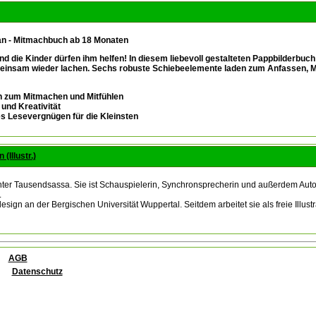
tan - Mitmachbuch ab 18 Monaten
nd die Kinder dürfen ihm helfen! In diesem liebevoll gestalteten Pappbilderbuc
einsam wieder lachen. Sechs robuste Schiebeelemente laden zum Anfassen, Mit
en zum Mitmachen und Mitfühlen
und Kreativität
ches Lesevergnügen für die Kleinsten
(Illustr.)
hter Tausendsassa. Sie ist Schauspielerin, Synchronsprecherin und außerdem Autori
.
ign an der Bergischen Universität Wuppertal. Seitdem arbeitet sie als freie Illustra
AGB
Datenschutz