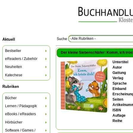
- Alle Rubriken -
Suche
Aktuell
Bestseller
Der kleine Siebenschläfer: Komm, ich tröste
eReaders / Zubehör
Untertitel
Neuheiten
Autor
Gattung
Katechese
Verlag
Sprache
Rubriken
Einband
Erscheinung
Bücher
Seiten
Artikelnum
Lernen / Pädagogik
ISBN
eBooks / eReaders
Auflage
Reihe
Hörbücher
Software / Games /