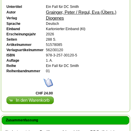
Untertitel
Ein Fall für DC Smith
Grainger, Peter / Regul, Eva (Übers.)
Autor
Diogenes
Verlag
Sprache
Deutsch
Einband
Kartonierter Einband (Kt)
Erscheinungsjahr
2026
Seiten
288 S.
Artikelnummer
51578085
Verlagsartikelnummer
562/30120
ISBN
978-3-257-30120-5
Auflage
1. A.
Reihe
Ein Fall für DC Smith
Reihenbandnummer
01
CHF 24.00
In den Warenkorb
Zusammenfassung