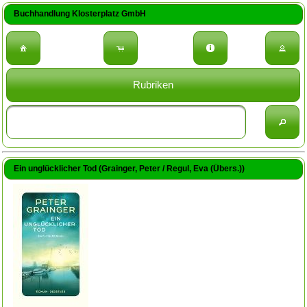
Buchhandlung Klosterplatz GmbH
Rubriken
Ein unglücklicher Tod (Grainger, Peter / Regul, Eva (Übers.))