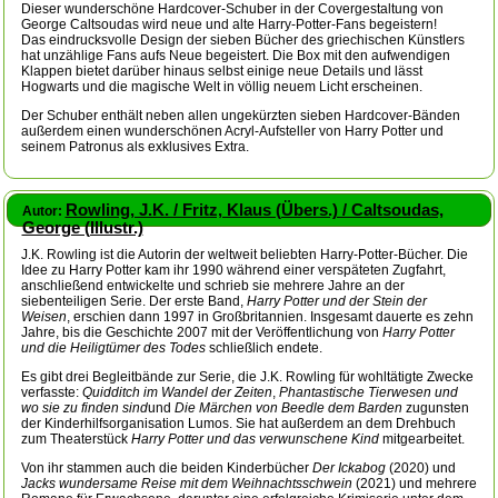
Dieser wunderschöne Hardcover-Schuber in der Covergestaltung von
George Caltsoudas wird neue und alte Harry-Potter-Fans begeistern!
Das eindrucksvolle Design der sieben Bücher des griechischen Künstlers
hat unzählige Fans aufs Neue begeistert. Die Box mit den aufwendigen
Klappen bietet darüber hinaus selbst einige neue Details und lässt
Hogwarts und die magische Welt in völlig neuem Licht erscheinen.
Der Schuber enthält neben allen ungekürzten sieben Hardcover-Bänden
außerdem einen wunderschönen Acryl-Aufsteller von Harry Potter und
seinem Patronus als exklusives Extra.
Rowling, J.K. / Fritz, Klaus (Übers.) / Caltsoudas,
Autor:
George (Illustr.)
J.K. Rowling ist die Autorin der weltweit beliebten Harry-Potter-Bücher. Die
Idee zu Harry Potter kam ihr 1990 während einer verspäteten Zugfahrt,
anschließend entwickelte und schrieb sie mehrere Jahre an der
siebenteiligen Serie. Der erste Band,
Harry Potter und der Stein der
Weisen
, erschien dann 1997 in Großbritannien. Insgesamt dauerte es zehn
Jahre, bis die Geschichte 2007 mit der Veröffentlichung von
Harry Potter
und die Heiligtümer des Todes
schließlich endete.
Es gibt drei Begleitbände zur Serie, die J.K. Rowling für wohltätigte Zwecke
verfasste:
Quidditch im Wandel der Zeiten
,
Phantastische Tierwesen und
wo sie zu finden sind
und
Die Märchen von Beedle dem Barden
zugunsten
der Kinderhilfsorganisation Lumos. Sie hat außerdem an dem Drehbuch
zum Theaterstück
Harry Potter und das verwunschene Kind
mitgearbeitet.
Von ihr stammen auch die beiden Kinderbücher
Der Ickabog
(2020) und
Jacks wundersame Reise mit dem Weihnachtsschwein
(2021) und mehrere