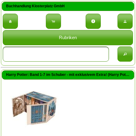
Buchhandlung Klosterplatz GmbH
Rubriken
Harry Potter: Band 1-7 im Schuber - mit exklusivem Extra! (Harry Potter) (Rowling, J.K. / Fritz, Klaus (Übers.) / Caltsoudas, George (Illustr.))