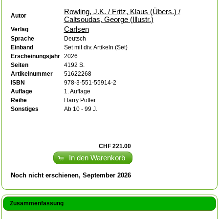
Rowling, J.K. / Fritz, Klaus (Übers.) /
Autor
Caltsoudas, George (Illustr.)
Carlsen
Verlag
Sprache
Deutsch
Einband
Set mit div. Artikeln (Set)
Erscheinungsjahr
2026
Seiten
4192 S.
Artikelnummer
51622268
ISBN
978-3-551-55914-2
Auflage
1. Auflage
Reihe
Harry Potter
Sonstiges
Ab 10 - 99 J.
CHF 221.00
In den Warenkorb
Noch nicht erschienen, September 2026
Zusammenfassung