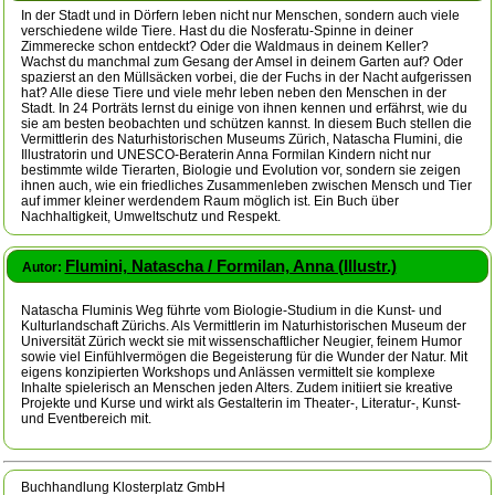
In der Stadt und in Dörfern leben nicht nur Menschen, sondern auch viele
verschiedene wilde Tiere. Hast du die Nosferatu-Spinne in deiner
Zimmerecke schon entdeckt? Oder die Waldmaus in deinem Keller?
Wachst du manchmal zum Gesang der Amsel in deinem Garten auf? Oder
spazierst an den Müllsäcken vorbei, die der Fuchs in der Nacht aufgerissen
hat? Alle diese Tiere und viele mehr leben neben den Menschen in der
Stadt. In 24 Porträts lernst du einige von ihnen kennen und erfährst, wie du
sie am besten beobachten und schützen kannst. In diesem Buch stellen die
Vermittlerin des Naturhistorischen Museums Zürich, Natascha Flumini, die
Illustratorin und UNESCO-Beraterin Anna Formilan Kindern nicht nur
bestimmte wilde Tierarten, Biologie und Evolution vor, sondern sie zeigen
ihnen auch, wie ein friedliches Zusammenleben zwischen Mensch und Tier
auf immer kleiner werdendem Raum möglich ist. Ein Buch über
Nachhaltigkeit, Umweltschutz und Respekt.
Flumini, Natascha / Formilan, Anna (Illustr.)
Autor:
Natascha Fluminis Weg führte vom Biologie-Studium in die Kunst- und
Kulturlandschaft Zürichs. Als Vermittlerin im Naturhistorischen Museum der
Universität Zürich weckt sie mit wissenschaftlicher Neugier, feinem Humor
sowie viel Einfühlvermögen die Begeisterung für die Wunder der Natur. Mit
eigens konzipierten Workshops und Anlässen vermittelt sie komplexe
Inhalte spielerisch an Menschen jeden Alters. Zudem initiiert sie kreative
Projekte und Kurse und wirkt als Gestalterin im Theater-, Literatur-, Kunst-
und Eventbereich mit.
Buchhandlung Klosterplatz GmbH