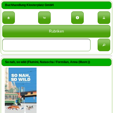
Buchhandlung Klosterplatz GmbH
Rubriken
So nah, so wild (Flumini, Natascha / Formilan, Anna (Illustr.))