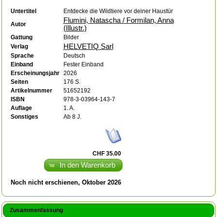
Untertitel
Entdecke die Wildtiere vor deiner Haustür
Flumini, Natascha / Formilan, Anna
Autor
(Illustr.)
Gattung
Bilder
HELVETIQ Sarl
Verlag
Sprache
Deutsch
Einband
Fester Einband
Erscheinungsjahr
2026
Seiten
176 S.
Artikelnummer
51652192
ISBN
978-3-03964-143-7
Auflage
1. A.
Sonstiges
Ab 8 J.
CHF 35.00
In den Warenkorb
Noch nicht erschienen, Oktober 2026
Zusammenfassung