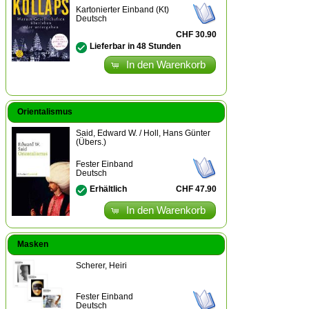
Kartonierter Einband (Kt)
Deutsch
CHF 30.90
Lieferbar in 48 Stunden
In den Warenkorb
Orientalismus
Said, Edward W. / Holl, Hans Günter
(Übers.)
Fester Einband
Deutsch
CHF 47.90
Erhältlich
In den Warenkorb
Masken
Scherer, Heiri
Fester Einband
Deutsch