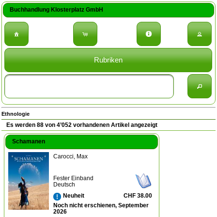
Buchhandlung Klosterplatz GmbH
Rubriken
Ethnologie
Es werden 88 von 4’052 vorhandenen Artikel angezeigt
Schamanen
Carocci, Max
Fester Einband
Deutsch
CHF 38.00
Neuheit
Noch nicht erschienen, September
2026