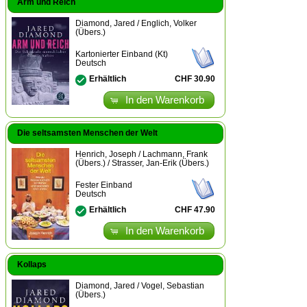
Arm und Reich
Diamond, Jared / Englich, Volker
(Übers.)
Kartonierter Einband (Kt)
Deutsch
CHF 30.90
Erhältlich
In den Warenkorb
Die seltsamsten Menschen der Welt
Henrich, Joseph / Lachmann, Frank
(Übers.) / Strasser, Jan-Erik (Übers.)
Fester Einband
Deutsch
CHF 47.90
Erhältlich
In den Warenkorb
Kollaps
Diamond, Jared / Vogel, Sebastian
(Übers.)