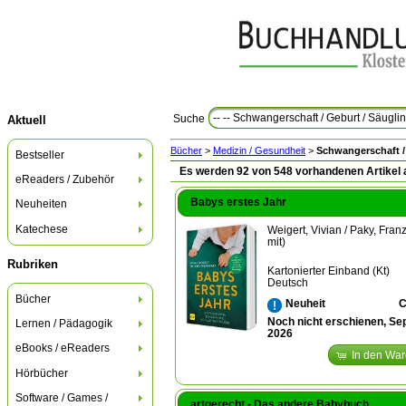
-- -- Schwangerschaft / Geburt / Säugli
Suche
Aktuell
Bücher
>
Medizin / Gesundheit
>
Schwangerschaft /
Bestseller
Es werden 92 von 548 vorhandenen Artikel 
eReaders / Zubehör
Babys erstes Jahr
Neuheiten
Katechese
Weigert, Vivian / Paky, Franz
mit)
Rubriken
Kartonierter Einband (Kt)
Deutsch
Bücher
C
Neuheit
Noch nicht erschienen, S
Lernen / Pädagogik
2026
eBooks / eReaders
In den Wa
Hörbücher
Software / Games /
artgerecht - Das andere Babybuch