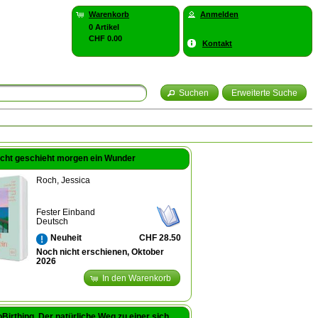
Warenkorb
Anmelden
0 Artikel
CHF 0.00
Kontakt
Suchen
Erweiterte Suche
eicht geschieht morgen ein Wunder
Roch, Jessica
Fester Einband
Deutsch
CHF 28.50
Neuheit
Noch nicht erschienen, Oktober
2026
In den Warenkorb
HypnoBirthing. Der natürliche Weg zu einer sicheren, sanften und leichten Geburt. Das Original von Marie F. Mongan - 9. Auflage des Geburtshilfe-Klassikers