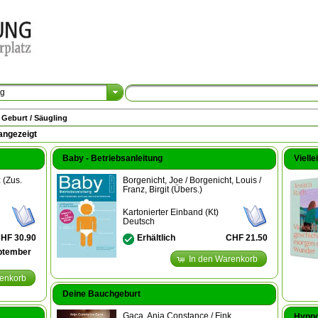
ng
 Geburt / Säugling
angezeigt
Baby - Betriebsanleitung
Viell
 (Zus.
Borgenicht, Joe / Borgenicht, Louis /
Franz, Birgit (Übers.)
Kartonierter Einband (Kt)
Deutsch
HF 30.90
CHF 21.50
Erhältlich
eptember
In den Warenkorb
renkorb
Deine Bauchgeburt
Gaca, Anja Constance / Fink,