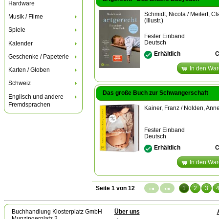
Hardware
Schmidt, Nicola / Meitert, C
Musik / Filme
(Illustr.)
Spiele
Fester Einband
Deutsch
Kalender
C
Erhältlich
Geschenke / Papeterie
In den Wa
Karten / Globen
Schweiz
Das große Buch zur Schwangerschaft
Englisch und andere
Fremdsprachen
Kainer, Franz / Nolden, Anne
Fester Einband
Deutsch
C
Erhältlich
In den Wa
Seite 1 von 12
1
2
3
Buchhandlung Klosterplatz GmbH
Über uns
Munzingerplatz 2