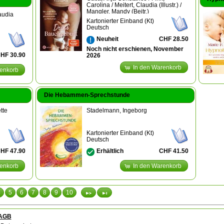
Carolina / Meitert, Claudia (Illustr.) /
Mangler, Mandy (Beitr.)
laudia
Kartonierter Einband (Kt)
Deutsch
CHF 28.50
Neuheit
Noch nicht erschienen, November
HF 30.90
2026
In den Warenkorb
renkorb
Die Hebammen-Sprechstunde
tte
Stadelmann, Ingeborg
Kartonierter Einband (Kt)
Deutsch
HF 47.90
CHF 41.50
Erhältlich
renkorb
In den Warenkorb
4
5
6
7
8
9
10
AGB